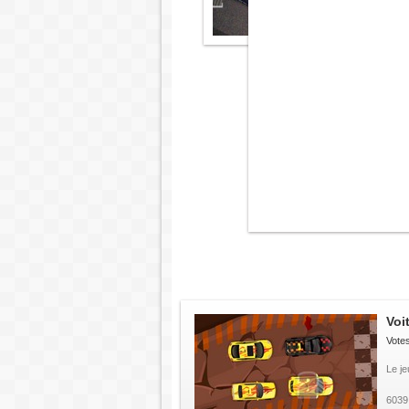
Voi
Vote
Le je
6039 