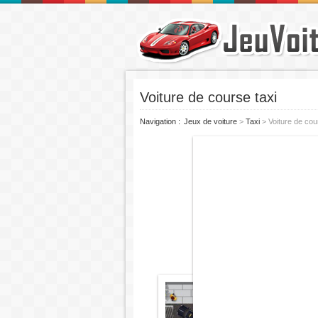
Voiture de course taxi
Navigation
Jeux de voiture
>
Taxi
>
Voiture de cou