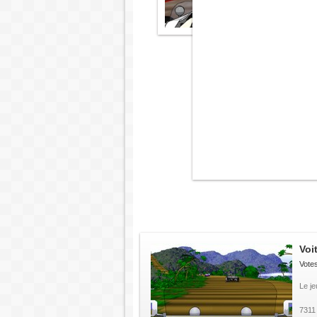
Voi
Vote
Le je
7311 